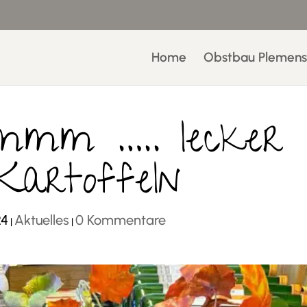
Home
Obstbau Plemens
m ….. lecker
 Kartoffeln
24
Aktuelles
0 Kommentare
|
|