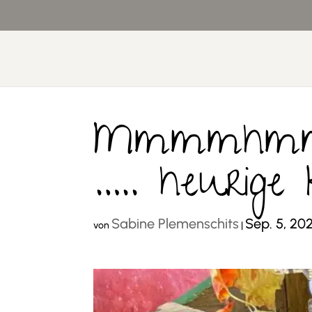
Mmmmhmmm
….. heurige
Sabine Plemenschits
Sep. 5, 20
von
|